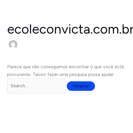
Ir
Pesquisar
para
por:
o
ecoleconvicta.com.b
conteúdo
Parece que não conseguimos encontrar o que você está
procurando. Talvez fazer uma pesquisa possa ajudar.